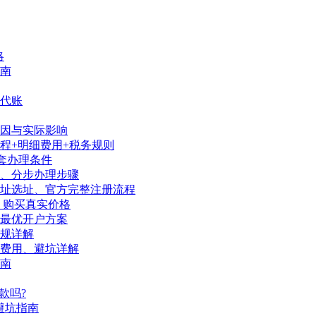
略
南
代账
因与实际影响
程+明细费用+税务规则
套办理条件
序、分步办理步骤
地址选址、官方完整注册流程
、购买真实价格
陆最优开户方案
规详解
、费用、避坑详解
南
款吗?
避坑指南