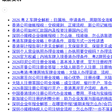
2026 粤 Z 车牌全解析：归属地、申请条件、周期等全攻
香港公司做账报税：交税规则、正规流程、新公司记账指
香港公司如何汇款国内及投资注册国内公司
深圳小规模企业做账报税｜怎么做、找谁做、怎么选靠谱
粤港车牌最全攻略｜申请条件、获取方式一次性讲透
香港审计报告审计意见全解析｜无保留意见、保留意见成
深圳个人营业执照办理全攻略｜办执照要交税吗？办理流
2026官方权威｜内地车牌入境香港办理条件、粤Z牌照全
2026印尼公司注册全攻略｜基本准入要求、官方注册程
2026开曼公司注册全答疑：大陆人能否个人注册、注册
2026粤港/粤澳两地车牌全攻略：大陆人办理渠道、流程
2026塞舌尔公司注册全攻略：核心优势、注册步骤、大
大陆人注册英国公司全攻略：成立流程、银行开户、等合
2026美国注册公司银行开户：香港离岸开户流程、条件
中国香港境外注册公司代办全攻略：费用、手续与实操指
新加坡公司注册的利弊分析：助力企业发展与面临的挑战
深圳企业年报全解答：在哪里申报?逾期未报怎么办?会罚
深圳小规模纳税人公司注销全流程：怎么办理?一步不落