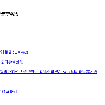
税管理能力
审计报告
汇算清缴
务
公司异常处理
香港公司/个人银行开户
香港公司报税
SCR办理
香港高才通
聘
联系我们