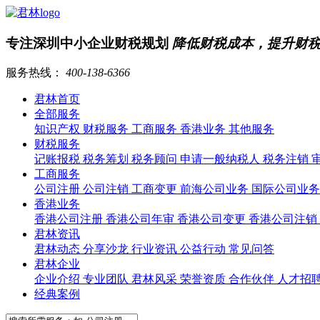
专注深圳中小企业财税规划
降低财税成本，提升财
服务热线：
400-138-6366
君林首页
全部服务
知识产权
财税服务
工商服务
香港业务
其他服务
财税服务
记账报税
税务筹划
税务顾问
申请一般纳税人
税务注销
工商服务
公司注册
公司注销
工商变更
前海公司业务
国际公司业
香港业务
香港公司注册
香港公司年审
香港公司变更
香港公司注销
君林资讯
君林动态
分享沙龙
行业资讯
公益行动
常见问答
君林企业
企业介绍
专业团队
君林风采
荣誉资质
合作伙伴
人才招
经典案例