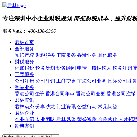
专注深圳中小企业财税规划
降低财税成本，提升财
服务热线：
400-138-6366
君林首页
全部服务
知识产权
财税服务
工商服务
香港业务
其他服务
财税服务
记账报税
税务筹划
税务顾问
申请一般纳税人
税务注销
工商服务
公司注册
公司注销
工商变更
前海公司业务
国际公司业
香港业务
香港公司注册
香港公司年审
香港公司变更
香港公司注销
君林资讯
君林动态
分享沙龙
行业资讯
公益行动
常见问答
君林企业
企业介绍
专业团队
君林风采
荣誉资质
合作伙伴
人才招
经典案例