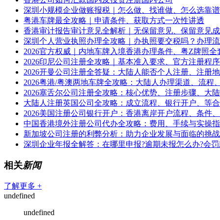
深圳小规模企业做账报税｜怎么做、找谁做、怎么选靠谱
粤港车牌最全攻略｜申请条件、获取方式一次性讲透
香港审计报告审计意见全解析｜无保留意见、保留意见成
深圳个人营业执照办理全攻略｜办执照要交税吗？办理流
2026官方权威｜内地车牌入境香港办理条件、粤Z牌照全
2026印尼公司注册全攻略｜基本准入要求、官方注册程
2026开曼公司注册全答疑：大陆人能否个人注册、注册
2026粤港/粤澳两地车牌全攻略：大陆人办理渠道、流程
2026塞舌尔公司注册全攻略：核心优势、注册步骤、大
大陆人注册英国公司全攻略：成立流程、银行开户、等合
2026美国注册公司银行开户：香港离岸开户流程、条件
中国香港境外注册公司代办全攻略：费用、手续与实操指
新加坡公司注册的利弊分析：助力企业发展与面临的挑战
深圳企业年报全解答：在哪里申报?逾期未报怎么办?会罚
相关
新闻
了解更多 +
undefined
undefined