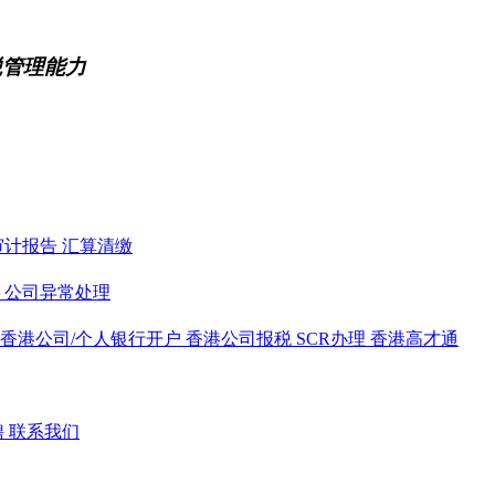
税管理能力
审计报告
汇算清缴
务
公司异常处理
香港公司/个人银行开户
香港公司报税
SCR办理
香港高才通
聘
联系我们