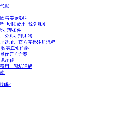
代账
因与实际影响
程+明细费用+税务规则
套办理条件
序、分步办理步骤
地址选址、官方完整注册流程
、购买真实价格
陆最优开户方案
规详解
、费用、避坑详解
南
款吗?