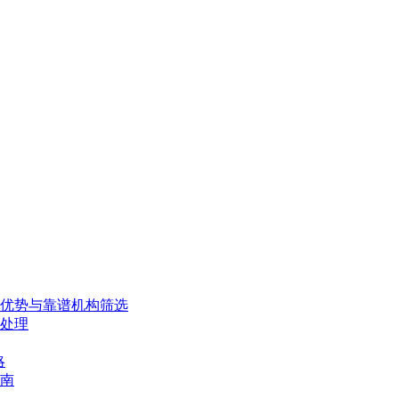
、优势与靠谱机构筛选
处理
略
南