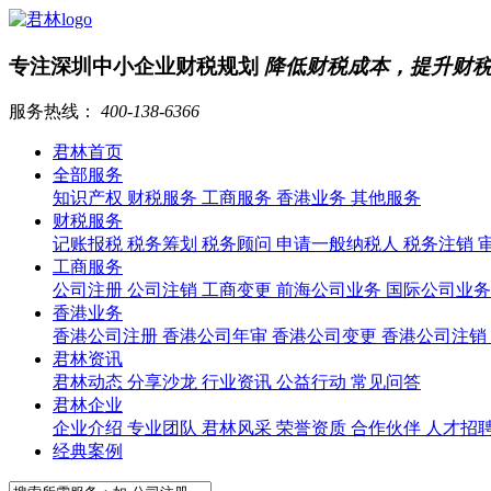
专注深圳中小企业财税规划
降低财税成本，提升财
服务热线：
400-138-6366
君林首页
全部服务
知识产权
财税服务
工商服务
香港业务
其他服务
财税服务
记账报税
税务筹划
税务顾问
申请一般纳税人
税务注销
工商服务
公司注册
公司注销
工商变更
前海公司业务
国际公司业
香港业务
香港公司注册
香港公司年审
香港公司变更
香港公司注销
君林资讯
君林动态
分享沙龙
行业资讯
公益行动
常见问答
君林企业
企业介绍
专业团队
君林风采
荣誉资质
合作伙伴
人才招
经典案例