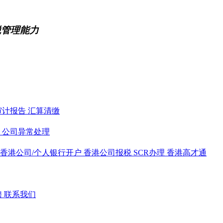
税管理能力
审计报告
汇算清缴
务
公司异常处理
香港公司/个人银行开户
香港公司报税
SCR办理
香港高才通
聘
联系我们