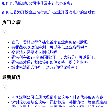
如何办理新加坡公司注册及审计代办服务?
如何在香港开设企业银行账户?企业开香港账户的全过程!
热门
文章
喜讯：君林获得华强北首家企业商务秘书牌照
有哪些税收政策筹划，可以降低企业所得税？
变更法人需要本人到现场吗?
香港创兴银行(金兔国际)开户，大陆分行可以见证。
香港高才通计划续签的条件资格，提交的材料
城建税法正式施行，这8点值得你关注！
最新
资讯
2026深圳公司注册代理记账全攻略：财务代办服务内容
深圳报税逾期全攻略：罚款标准、补报流程、增值税逾期