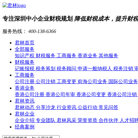
专注深圳中小企业财税规划
降低财税成本，提升财
服务热线：
400-138-6366
君林首页
全部服务
知识产权
财税服务
工商服务
香港业务
其他服务
财税服务
记账报税
税务筹划
税务顾问
申请一般纳税人
税务注销
工商服务
公司注册
公司注销
工商变更
前海公司业务
国际公司业
香港业务
香港公司注册
香港公司年审
香港公司变更
香港公司注销
君林资讯
君林动态
分享沙龙
行业资讯
公益行动
常见问答
君林企业
企业介绍
专业团队
君林风采
荣誉资质
合作伙伴
人才招
经典案例