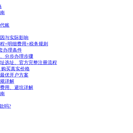
略
南
代账
因与实际影响
程+明细费用+税务规则
套办理条件
序、分步办理步骤
地址选址、官方完整注册流程
、购买真实价格
陆最优开户方案
规详解
、费用、避坑详解
南
款吗?