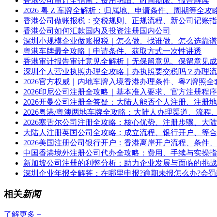
香港公司审计全指南：费用明细、时间期限、报告解读
2026 粤 Z 车牌全解析：归属地、申请条件、周期等全攻
香港公司做账报税：交税规则、正规流程、新公司记账指
香港公司如何汇款国内及投资注册国内公司
深圳小规模企业做账报税｜怎么做、找谁做、怎么选靠谱
粤港车牌最全攻略｜申请条件、获取方式一次性讲透
香港审计报告审计意见全解析｜无保留意见、保留意见成
深圳个人营业执照办理全攻略｜办执照要交税吗？办理流
2026官方权威｜内地车牌入境香港办理条件、粤Z牌照全
2026印尼公司注册全攻略｜基本准入要求、官方注册程
2026开曼公司注册全答疑：大陆人能否个人注册、注册
2026粤港/粤澳两地车牌全攻略：大陆人办理渠道、流程
2026塞舌尔公司注册全攻略：核心优势、注册步骤、大
大陆人注册英国公司全攻略：成立流程、银行开户、等合
2026美国注册公司银行开户：香港离岸开户流程、条件
中国香港境外注册公司代办全攻略：费用、手续与实操指
新加坡公司注册的利弊分析：助力企业发展与面临的挑战
深圳企业年报全解答：在哪里申报?逾期未报怎么办?会罚
相关
新闻
了解更多 +