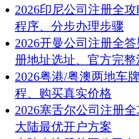
2026印尼公司注册全
程序、分步办理步骤
2026开曼公司注册全
册地址选址、官方完整
2026粤港/粤澳两地
程、购买真实价格
2026塞舌尔公司注册
大陆最优开户方案