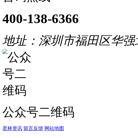
400-138-6366
地址：深圳市福田区华强
公众号二维码
君林资讯
留言反馈
网站地图