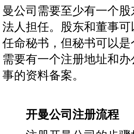
曼公司需要至少有一个股
法人担任。股东和董事可
任命秘书，但秘书可以是
需要有一个注册地址和办
事的资料备案。
开曼公司注册流程