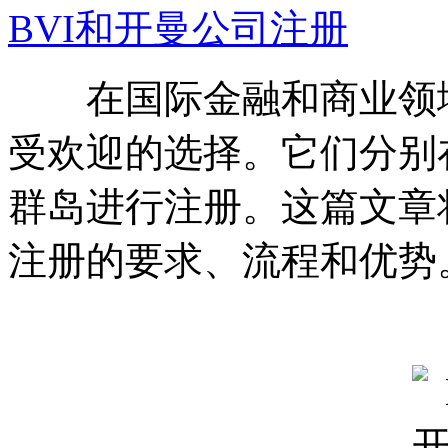
BVI和开曼公司注册
在国际金融和商业领域
受欢迎的选择。它们分别在
群岛进行注册。这篇文章
注册的要求、流程和优势