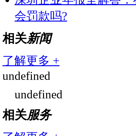
会罚款吗?
相关
新闻
了解更多 +
undefined
undefined
相关
服务