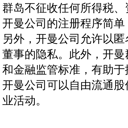
群岛不征收任何所得税、
开曼公司的注册程序简单
另外，开曼公司允许以匿
董事的隐私。此外，开曼
和金融监管标准，有助于
开曼公司可以自由流通股
业活动。