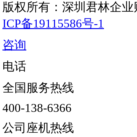
版权所有：深圳君林企业
ICP备19115586号-1
咨询
电话
全国服务热线
400-138-6366
公司座机热线