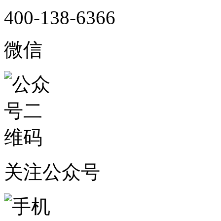
400-138-6366
微信
关注公众号