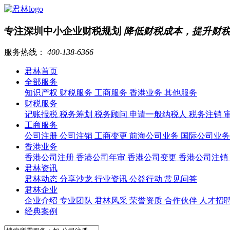
专注深圳中小企业财税规划
降低财税成本，提升财
服务热线：
400-138-6366
君林首页
全部服务
知识产权
财税服务
工商服务
香港业务
其他服务
财税服务
记账报税
税务筹划
税务顾问
申请一般纳税人
税务注销
工商服务
公司注册
公司注销
工商变更
前海公司业务
国际公司业
香港业务
香港公司注册
香港公司年审
香港公司变更
香港公司注销
君林资讯
君林动态
分享沙龙
行业资讯
公益行动
常见问答
君林企业
企业介绍
专业团队
君林风采
荣誉资质
合作伙伴
人才招
经典案例