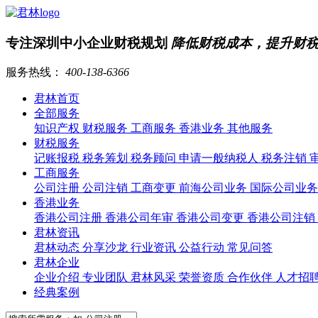
专注深圳中小企业财税规划
降低财税成本，提升财
服务热线：
400-138-6366
君林首页
全部服务
知识产权
财税服务
工商服务
香港业务
其他服务
财税服务
记账报税
税务筹划
税务顾问
申请一般纳税人
税务注销
工商服务
公司注册
公司注销
工商变更
前海公司业务
国际公司业
香港业务
香港公司注册
香港公司年审
香港公司变更
香港公司注销
君林资讯
君林动态
分享沙龙
行业资讯
公益行动
常见问答
君林企业
企业介绍
专业团队
君林风采
荣誉资质
合作伙伴
人才招
经典案例