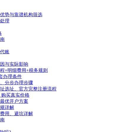
、优势与靠谱机构筛选
处理
略
南
代账
因与实际影响
程+明细费用+税务规则
套办理条件
序、分步办理步骤
地址选址、官方完整注册流程
、购买真实价格
陆最优开户方案
规详解
、费用、避坑详解
南