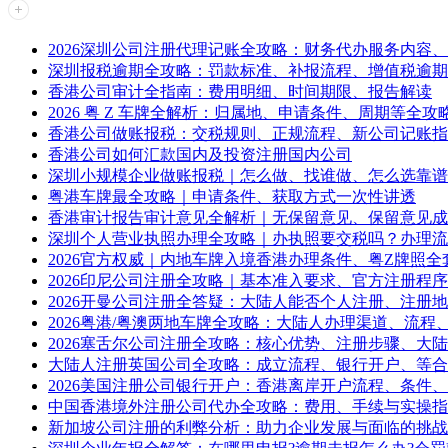
2026深圳公司注册代理记账全攻略：财务代办服务内容
深圳报税逾期全攻略：罚款标准、补报流程、增值税逾期
香港公司审计全指南：费用明细、时间期限、报告解读
2026 粤 Z 车牌全解析：归属地、申请条件、周期等全攻
香港公司做账报税：交税规则、正规流程、新公司记账指
香港公司如何汇款国内及投资注册国内公司
深圳小规模企业做账报税｜怎么做、找谁做、怎么选靠谱
粤港车牌最全攻略｜申请条件、获取方式一次性讲透
香港审计报告审计意见全解析｜无保留意见、保留意见成
深圳个人营业执照办理全攻略｜办执照要交税吗？办理流
2026官方权威｜内地车牌入境香港办理条件、粤Z牌照全
2026印尼公司注册全攻略｜基本准入要求、官方注册程
2026开曼公司注册全答疑：大陆人能否个人注册、注册
2026粤港/粤澳两地车牌全攻略：大陆人办理渠道、流程
2026塞舌尔公司注册全攻略：核心优势、注册步骤、大
大陆人注册英国公司全攻略：成立流程、银行开户、等合
2026美国注册公司银行开户：香港离岸开户流程、条件
中国香港境外注册公司代办全攻略：费用、手续与实操指
新加坡公司注册的利弊分析：助力企业发展与面临的挑战