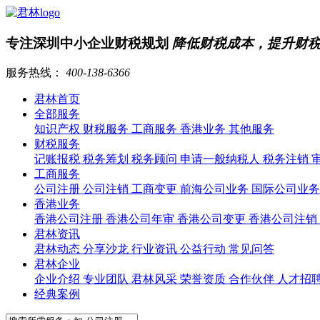
专注深圳中小企业财税规划
降低财税成本，提升财
服务热线：
400-138-6366
君林首页
全部服务
知识产权
财税服务
工商服务
香港业务
其他服务
财税服务
记账报税
税务筹划
税务顾问
申请一般纳税人
税务注销
工商服务
公司注册
公司注销
工商变更
前海公司业务
国际公司业
香港业务
香港公司注册
香港公司年审
香港公司变更
香港公司注销
君林资讯
君林动态
分享沙龙
行业资讯
公益行动
常见问答
君林企业
企业介绍
专业团队
君林风采
荣誉资质
合作伙伴
人才招
经典案例