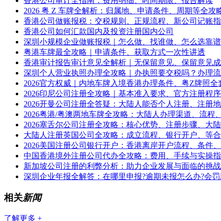
香港公司审计全指南：费用明细、时间期限、报告解读
2026 粤 Z 车牌全解析：归属地、申请条件、周期等全攻
香港公司做账报税：交税规则、正规流程、新公司记账指
香港公司如何汇款国内及投资注册国内公司
深圳小规模企业做账报税｜怎么做、找谁做、怎么选靠谱
粤港车牌最全攻略｜申请条件、获取方式一次性讲透
香港审计报告审计意见全解析｜无保留意见、保留意见成
深圳个人营业执照办理全攻略｜办执照要交税吗？办理流
2026官方权威｜内地车牌入境香港办理条件、粤Z牌照全
2026印尼公司注册全攻略｜基本准入要求、官方注册程
2026开曼公司注册全答疑：大陆人能否个人注册、注册
2026粤港/粤澳两地车牌全攻略：大陆人办理渠道、流程
2026塞舌尔公司注册全攻略：核心优势、注册步骤、大
大陆人注册英国公司全攻略：成立流程、银行开户、等合
2026美国注册公司银行开户：香港离岸开户流程、条件
中国香港境外注册公司代办全攻略：费用、手续与实操指
新加坡公司注册的利弊分析：助力企业发展与面临的挑战
深圳企业年报全解答：在哪里申报?逾期未报怎么办?会罚
相关
新闻
了解更多 +