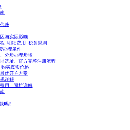
略
南
代账
因与实际影响
程+明细费用+税务规则
套办理条件
序、分步办理步骤
地址选址、官方完整注册流程
、购买真实价格
陆最优开户方案
规详解
、费用、避坑详解
南
款吗?