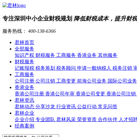
专注深圳中小企业财税规划
降低财税成本，提升财
服务热线：
400-138-6366
君林首页
全部服务
知识产权
财税服务
工商服务
香港业务
其他服务
财税服务
记账报税
税务筹划
税务顾问
申请一般纳税人
税务注销
工商服务
公司注册
公司注销
工商变更
前海公司业务
国际公司业
香港业务
香港公司注册
香港公司年审
香港公司变更
香港公司注销
君林资讯
君林动态
分享沙龙
行业资讯
公益行动
常见问答
君林企业
企业介绍
专业团队
君林风采
荣誉资质
合作伙伴
人才招
经典案例