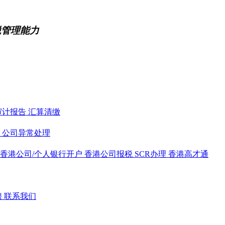
税管理能力
审计报告
汇算清缴
务
公司异常处理
香港公司/个人银行开户
香港公司报税
SCR办理
香港高才通
聘
联系我们