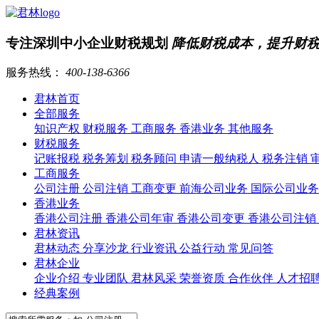
专注深圳中小企业财税规划
降低财税成本，提升财
服务热线：
400-138-6366
君林首页
全部服务
知识产权
财税服务
工商服务
香港业务
其他服务
财税服务
记账报税
税务筹划
税务顾问
申请一般纳税人
税务注销
工商服务
公司注册
公司注销
工商变更
前海公司业务
国际公司业
香港业务
香港公司注册
香港公司年审
香港公司变更
香港公司注销
君林资讯
君林动态
分享沙龙
行业资讯
公益行动
常见问答
君林企业
企业介绍
专业团队
君林风采
荣誉资质
合作伙伴
人才招
经典案例