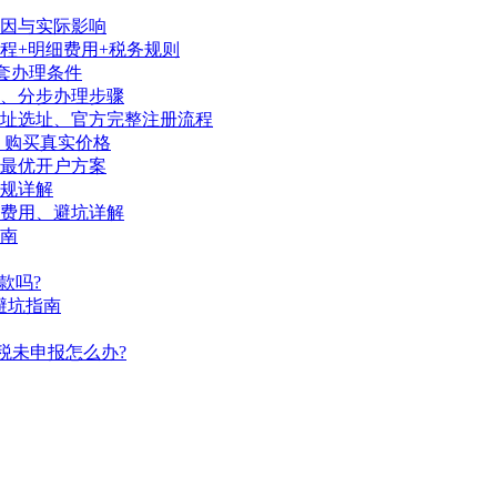
因与实际影响
程+明细费用+税务规则
套办理条件
序、分步办理步骤
地址选址、官方完整注册流程
、购买真实价格
陆最优开户方案
规详解
、费用、避坑详解
南
款吗?
避坑指南
税未申报怎么办?