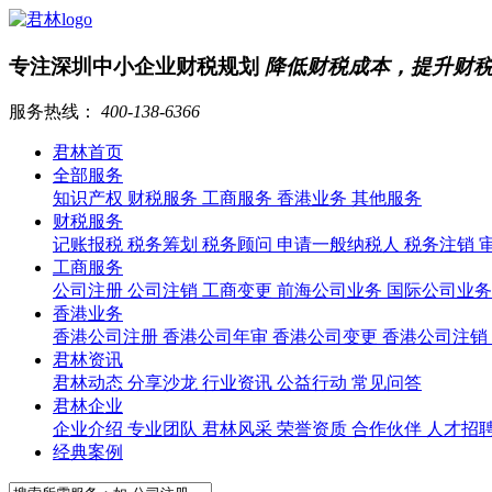
专注深圳中小企业财税规划
降低财税成本，提升财
服务热线：
400-138-6366
君林首页
全部服务
知识产权
财税服务
工商服务
香港业务
其他服务
财税服务
记账报税
税务筹划
税务顾问
申请一般纳税人
税务注销
工商服务
公司注册
公司注销
工商变更
前海公司业务
国际公司业
香港业务
香港公司注册
香港公司年审
香港公司变更
香港公司注销
君林资讯
君林动态
分享沙龙
行业资讯
公益行动
常见问答
君林企业
企业介绍
专业团队
君林风采
荣誉资质
合作伙伴
人才招
经典案例