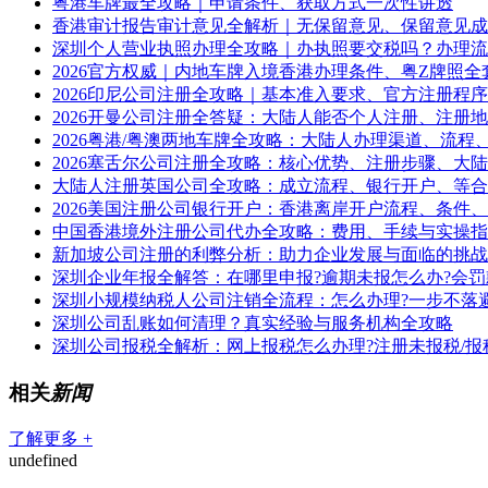
粤港车牌最全攻略｜申请条件、获取方式一次性讲透
香港审计报告审计意见全解析｜无保留意见、保留意见成
深圳个人营业执照办理全攻略｜办执照要交税吗？办理流
2026官方权威｜内地车牌入境香港办理条件、粤Z牌照全
2026印尼公司注册全攻略｜基本准入要求、官方注册程
2026开曼公司注册全答疑：大陆人能否个人注册、注册
2026粤港/粤澳两地车牌全攻略：大陆人办理渠道、流程
2026塞舌尔公司注册全攻略：核心优势、注册步骤、大
大陆人注册英国公司全攻略：成立流程、银行开户、等合
2026美国注册公司银行开户：香港离岸开户流程、条件
中国香港境外注册公司代办全攻略：费用、手续与实操指
新加坡公司注册的利弊分析：助力企业发展与面临的挑战
深圳企业年报全解答：在哪里申报?逾期未报怎么办?会罚
深圳小规模纳税人公司注销全流程：怎么办理?一步不落
深圳公司乱账如何清理？真实经验与服务机构全攻略
深圳公司报税全解析：网上报税怎么办理?注册未报税/报
相关
新闻
了解更多 +
undefined