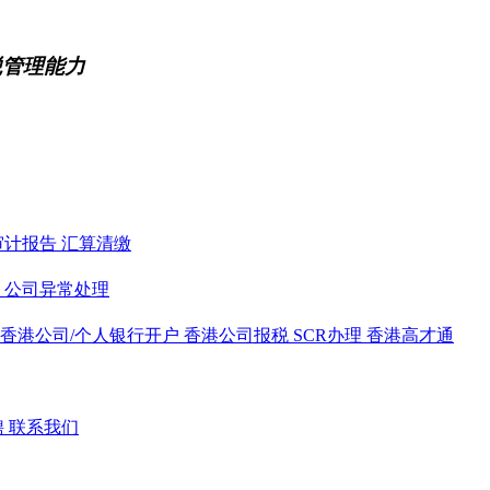
税管理能力
审计报告
汇算清缴
务
公司异常处理
香港公司/个人银行开户
香港公司报税
SCR办理
香港高才通
聘
联系我们