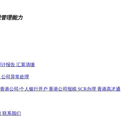
税管理能力
审计报告
汇算清缴
务
公司异常处理
香港公司/个人银行开户
香港公司报税
SCR办理
香港高才通
聘
联系我们