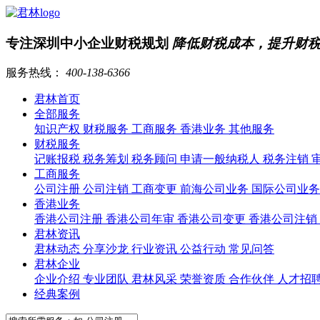
专注深圳中小企业财税规划
降低财税成本，提升财
服务热线：
400-138-6366
君林首页
全部服务
知识产权
财税服务
工商服务
香港业务
其他服务
财税服务
记账报税
税务筹划
税务顾问
申请一般纳税人
税务注销
工商服务
公司注册
公司注销
工商变更
前海公司业务
国际公司业
香港业务
香港公司注册
香港公司年审
香港公司变更
香港公司注销
君林资讯
君林动态
分享沙龙
行业资讯
公益行动
常见问答
君林企业
企业介绍
专业团队
君林风采
荣誉资质
合作伙伴
人才招
经典案例