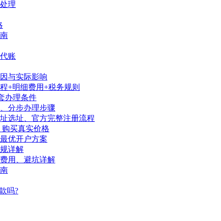
处理
略
南
代账
因与实际影响
程+明细费用+税务规则
套办理条件
序、分步办理步骤
地址选址、官方完整注册流程
、购买真实价格
陆最优开户方案
规详解
、费用、避坑详解
南
款吗?