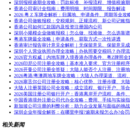
深圳报税逾期全攻略：罚款标准、补报流程、增值税逾期
香港公司审计全指南：费用明细、时间期限、报告解读
2026 粤 Z 车牌全解析：归属地、申请条件、周期等全攻
香港公司做账报税：交税规则、正规流程、新公司记账指
香港公司如何汇款国内及投资注册国内公司
深圳小规模企业做账报税｜怎么做、找谁做、怎么选靠谱
粤港车牌最全攻略｜申请条件、获取方式一次性讲透
香港审计报告审计意见全解析｜无保留意见、保留意见成
深圳个人营业执照办理全攻略｜办执照要交税吗？办理流
2026官方权威｜内地车牌入境香港办理条件、粤Z牌照全
2026印尼公司注册全攻略｜基本准入要求、官方注册程
2026开曼公司注册全答疑：大陆人能否个人注册、注册
2026粤港/粤澳两地车牌全攻略：大陆人办理渠道、流程
2026塞舌尔公司注册全攻略：核心优势、注册步骤、大
大陆人注册英国公司全攻略：成立流程、银行开户、等合
2026美国注册公司银行开户：香港离岸开户流程、条件
中国香港境外注册公司代办全攻略：费用、手续与实操指
新加坡公司注册的利弊分析：助力企业发展与面临的挑战
深圳企业年报全解答：在哪里申报?逾期未报怎么办?会罚
相关
新闻