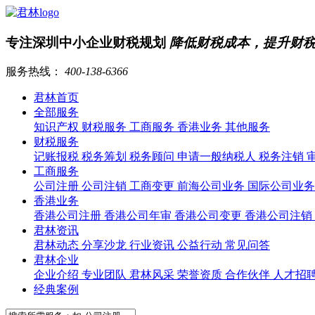
专注深圳中小企业财税规划
降低财税成本，提升财
服务热线：
400-138-6366
君林首页
全部服务
知识产权
财税服务
工商服务
香港业务
其他服务
财税服务
记账报税
税务筹划
税务顾问
申请一般纳税人
税务注销
工商服务
公司注册
公司注销
工商变更
前海公司业务
国际公司业
香港业务
香港公司注册
香港公司年审
香港公司变更
香港公司注销
君林资讯
君林动态
分享沙龙
行业资讯
公益行动
常见问答
君林企业
企业介绍
专业团队
君林风采
荣誉资质
合作伙伴
人才招
经典案例