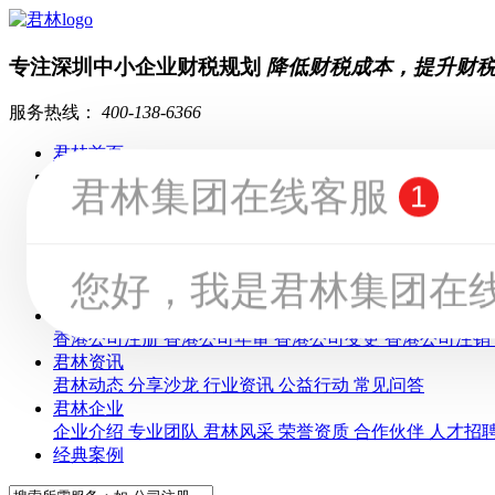
专注深圳中小企业财税规划
降低财税成本，提升财
服务热线：
400-138-6366
君林首页
全部服务
知识产权
财税服务
工商服务
香港业务
其他服务
财税服务
记账报税
税务筹划
税务顾问
申请一般纳税人
税务注销
工商服务
公司注册
公司注销
工商变更
前海公司业务
国际公司业
香港业务
香港公司注册
香港公司年审
香港公司变更
香港公司注销
君林资讯
君林动态
分享沙龙
行业资讯
公益行动
常见问答
君林企业
企业介绍
专业团队
君林风采
荣誉资质
合作伙伴
人才招
经典案例