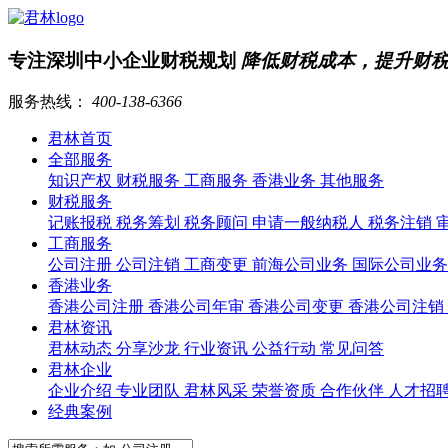
专注深圳中小企业财税规划
降低财税成本，提升财
服务热线：
400-138-6366
君林首页
全部服务
知识产权
财税服务
工商服务
香港业务
其他服务
财税服务
记账报税
税务筹划
税务顾问
申请一般纳税人
税务注销
工商服务
公司注册
公司注销
工商变更
前海公司业务
国际公司业
香港业务
香港公司注册
香港公司年审
香港公司变更
香港公司注销
君林资讯
君林动态
分享沙龙
行业资讯
公益行动
常见问答
君林企业
企业介绍
专业团队
君林风采
荣誉资质
合作伙伴
人才招
经典案例