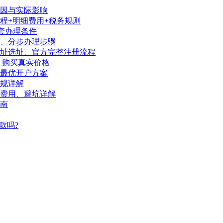
因与实际影响
程+明细费用+税务规则
套办理条件
序、分步办理步骤
地址选址、官方完整注册流程
、购买真实价格
陆最优开户方案
规详解
、费用、避坑详解
南
款吗?