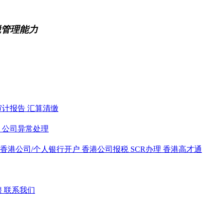
税管理能力
审计报告
汇算清缴
务
公司异常处理
香港公司/个人银行开户
香港公司报税
SCR办理
香港高才通
聘
联系我们