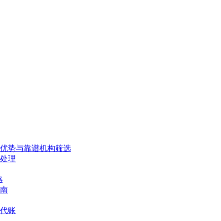
、优势与靠谱机构筛选
处理
略
南
代账