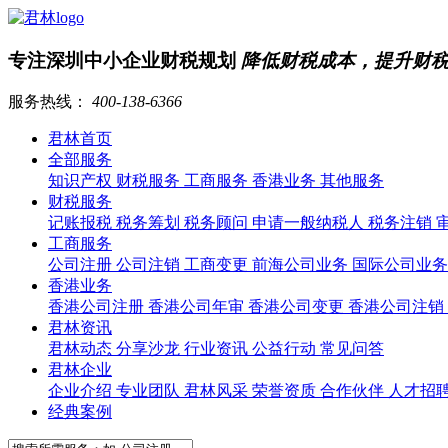
专注深圳中小企业财税规划
降低财税成本，提升财
服务热线：
400-138-6366
君林首页
全部服务
知识产权
财税服务
工商服务
香港业务
其他服务
财税服务
记账报税
税务筹划
税务顾问
申请一般纳税人
税务注销
工商服务
公司注册
公司注销
工商变更
前海公司业务
国际公司业
香港业务
香港公司注册
香港公司年审
香港公司变更
香港公司注销
君林资讯
君林动态
分享沙龙
行业资讯
公益行动
常见问答
君林企业
企业介绍
专业团队
君林风采
荣誉资质
合作伙伴
人才招
经典案例