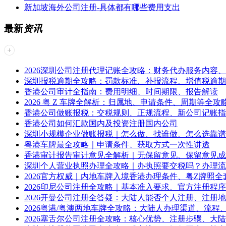
新加坡海外公司注册-具体都有哪些费用支出
最新
资讯
2026深圳公司注册代理记账全攻略：财务代办服务内容
深圳报税逾期全攻略：罚款标准、补报流程、增值税逾期
香港公司审计全指南：费用明细、时间期限、报告解读
2026 粤 Z 车牌全解析：归属地、申请条件、周期等全攻
香港公司做账报税：交税规则、正规流程、新公司记账指
香港公司如何汇款国内及投资注册国内公司
深圳小规模企业做账报税｜怎么做、找谁做、怎么选靠谱
粤港车牌最全攻略｜申请条件、获取方式一次性讲透
香港审计报告审计意见全解析｜无保留意见、保留意见成
深圳个人营业执照办理全攻略｜办执照要交税吗？办理流
2026官方权威｜内地车牌入境香港办理条件、粤Z牌照全
2026印尼公司注册全攻略｜基本准入要求、官方注册程
2026开曼公司注册全答疑：大陆人能否个人注册、注册
2026粤港/粤澳两地车牌全攻略：大陆人办理渠道、流程
2026塞舌尔公司注册全攻略：核心优势、注册步骤、大