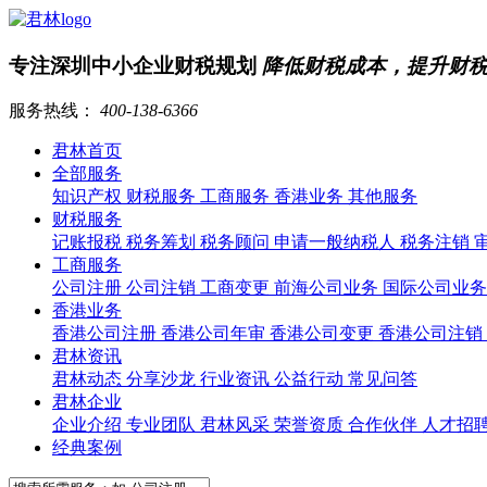
专注深圳中小企业财税规划
降低财税成本，提升财
服务热线：
400-138-6366
君林首页
全部服务
知识产权
财税服务
工商服务
香港业务
其他服务
财税服务
记账报税
税务筹划
税务顾问
申请一般纳税人
税务注销
工商服务
公司注册
公司注销
工商变更
前海公司业务
国际公司业
香港业务
香港公司注册
香港公司年审
香港公司变更
香港公司注销
君林资讯
君林动态
分享沙龙
行业资讯
公益行动
常见问答
君林企业
企业介绍
专业团队
君林风采
荣誉资质
合作伙伴
人才招
经典案例