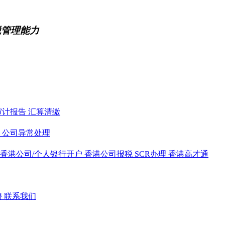
税管理能力
审计报告
汇算清缴
务
公司异常处理
香港公司/个人银行开户
香港公司报税
SCR办理
香港高才通
聘
联系我们