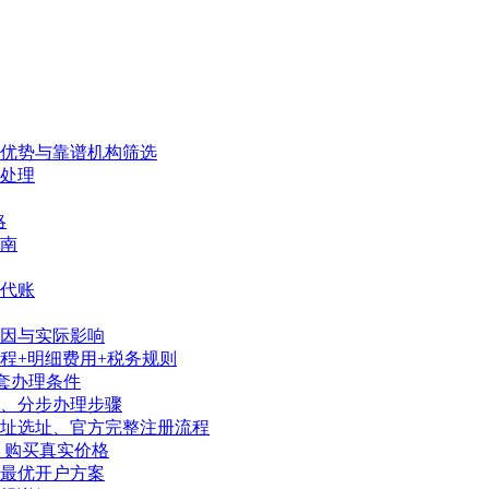
、优势与靠谱机构筛选
处理
略
南
代账
因与实际影响
程+明细费用+税务规则
套办理条件
序、分步办理步骤
地址选址、官方完整注册流程
、购买真实价格
陆最优开户方案