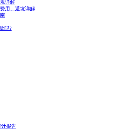
规详解
、费用、避坑详解
南
款吗?
审计报告