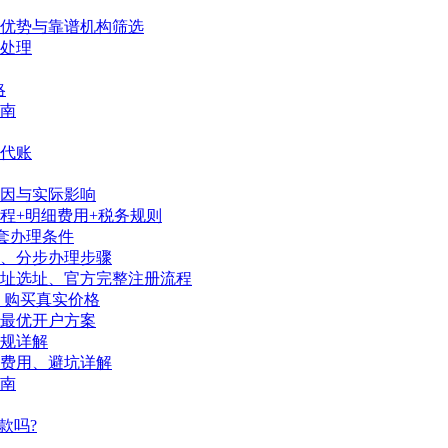
、优势与靠谱机构筛选
处理
略
南
代账
因与实际影响
程+明细费用+税务规则
套办理条件
序、分步办理步骤
地址选址、官方完整注册流程
、购买真实价格
陆最优开户方案
规详解
、费用、避坑详解
南
款吗?