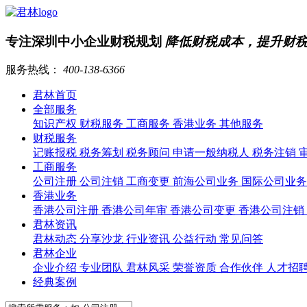
专注深圳中小企业财税规划
降低财税成本，提升财
服务热线：
400-138-6366
君林首页
全部服务
知识产权
财税服务
工商服务
香港业务
其他服务
财税服务
记账报税
税务筹划
税务顾问
申请一般纳税人
税务注销
工商服务
公司注册
公司注销
工商变更
前海公司业务
国际公司业
香港业务
香港公司注册
香港公司年审
香港公司变更
香港公司注销
君林资讯
君林动态
分享沙龙
行业资讯
公益行动
常见问答
君林企业
企业介绍
专业团队
君林风采
荣誉资质
合作伙伴
人才招
经典案例