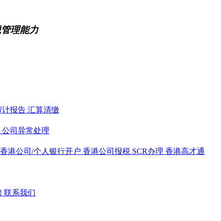
税管理能力
审计报告
汇算清缴
务
公司异常处理
香港公司/个人银行开户
香港公司报税
SCR办理
香港高才通
聘
联系我们