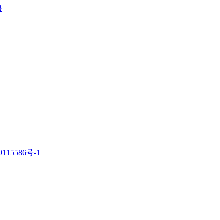
聘
115586号-1