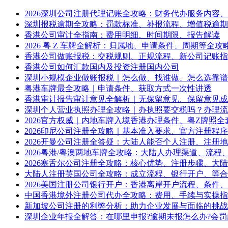
2026深圳公司注册代理记账全攻略：财务代办服务内容
深圳报税逾期全攻略：罚款标准、补报流程、增值税逾期
香港公司审计全指南：费用明细、时间期限、报告解读
2026 粤 Z 车牌全解析：归属地、申请条件、周期等全攻
香港公司做账报税：交税规则、正规流程、新公司记账指
香港公司如何汇款国内及投资注册国内公司
深圳小规模企业做账报税｜怎么做、找谁做、怎么选靠谱
粤港车牌最全攻略｜申请条件、获取方式一次性讲透
香港审计报告审计意见全解析｜无保留意见、保留意见成
深圳个人营业执照办理全攻略｜办执照要交税吗？办理流
2026官方权威｜内地车牌入境香港办理条件、粤Z牌照全
2026印尼公司注册全攻略｜基本准入要求、官方注册程
2026开曼公司注册全答疑：大陆人能否个人注册、注册
2026粤港/粤澳两地车牌全攻略：大陆人办理渠道、流程
2026塞舌尔公司注册全攻略：核心优势、注册步骤、大
大陆人注册英国公司全攻略：成立流程、银行开户、等合
2026美国注册公司银行开户：香港离岸开户流程、条件
中国香港境外注册公司代办全攻略：费用、手续与实操指
新加坡公司注册的利弊分析：助力企业发展与面临的挑战
深圳企业年报全解答：在哪里申报?逾期未报怎么办?会罚