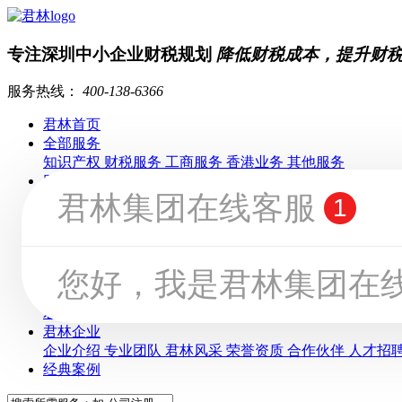
专注深圳中小企业财税规划
降低财税成本，提升财
服务热线：
400-138-6366
君林首页
全部服务
知识产权
财税服务
工商服务
香港业务
其他服务
财税服务
记账报税
税务筹划
税务顾问
申请一般纳税人
税务注销
工商服务
公司注册
公司注销
工商变更
前海公司业务
国际公司业
香港业务
香港公司注册
香港公司年审
香港公司变更
香港公司注销
君林资讯
君林动态
分享沙龙
行业资讯
公益行动
常见问答
君林企业
企业介绍
专业团队
君林风采
荣誉资质
合作伙伴
人才招
经典案例