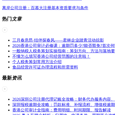
离岸公司注册：百慕大注册基本资质要求与条件
热门
文章
三月春意昂·结伴探春风——君林企业踏青活动掠影
2026香港公司审计必修课：逾期罚多少?能否豁免?首次何
一般纳税人税务筹划实操指南：筹划方向、方法与落地要
不懂怎么填写香港公司经营范围的注意啦！
个人税务筹划常用方法介绍
食品经营许可证办理流程和所需资料
最新
资讯
2026深圳公司注册代理记账全攻略：财务代办服务内容
深圳报税逾期全攻略：罚款标准、补报流程、增值税逾期
香港公司审计全指南：费用明细、时间期限、报告解读