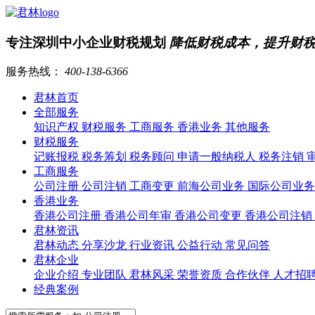
专注深圳中小企业财税规划
降低财税成本，提升财
服务热线：
400-138-6366
君林首页
全部服务
知识产权
财税服务
工商服务
香港业务
其他服务
财税服务
记账报税
税务筹划
税务顾问
申请一般纳税人
税务注销
工商服务
公司注册
公司注销
工商变更
前海公司业务
国际公司业
香港业务
香港公司注册
香港公司年审
香港公司变更
香港公司注销
君林资讯
君林动态
分享沙龙
行业资讯
公益行动
常见问答
君林企业
企业介绍
专业团队
君林风采
荣誉资质
合作伙伴
人才招
经典案例