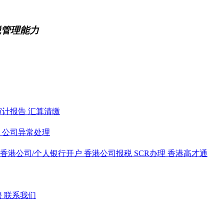
税管理能力
审计报告
汇算清缴
务
公司异常处理
香港公司/个人银行开户
香港公司报税
SCR办理
香港高才通
聘
联系我们