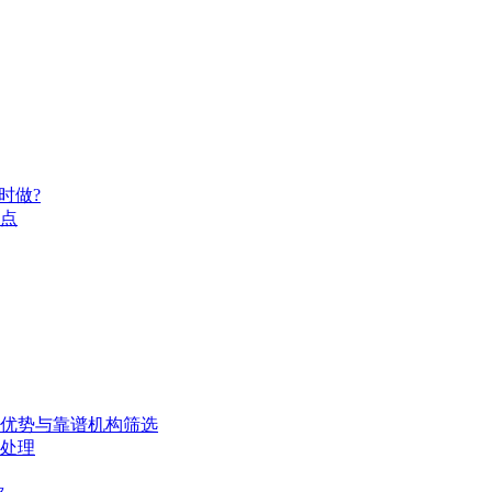
时做?
点
、优势与靠谱机构筛选
处理