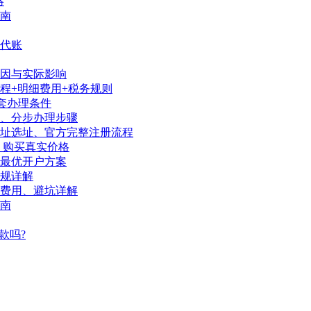
略
南
代账
因与实际影响
程+明细费用+税务规则
套办理条件
序、分步办理步骤
地址选址、官方完整注册流程
、购买真实价格
陆最优开户方案
规详解
、费用、避坑详解
南
款吗?