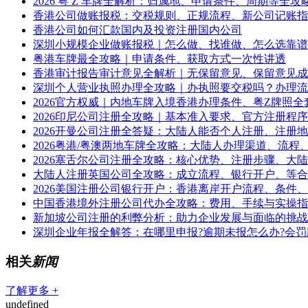
2026 粤 Z 车牌全解析：归属地、申请条件、周期等全攻
香港公司做账报税：交税规则、正规流程、新公司记账指
香港公司如何汇款国内及投资注册国内公司
深圳小规模企业做账报税｜怎么做、找谁做、怎么选靠谱
粤港车牌最全攻略｜申请条件、获取方式一次性讲透
香港审计报告审计意见全解析｜无保留意见、保留意见成
深圳个人营业执照办理全攻略｜办执照要交税吗？办理流
2026官方权威｜内地车牌入境香港办理条件、粤Z牌照全
2026印尼公司注册全攻略｜基本准入要求、官方注册程
2026开曼公司注册全答疑：大陆人能否个人注册、注册
2026粤港/粤澳两地车牌全攻略：大陆人办理渠道、流程
2026塞舌尔公司注册全攻略：核心优势、注册步骤、大
大陆人注册英国公司全攻略：成立流程、银行开户、等合
2026美国注册公司银行开户：香港离岸开户流程、条件
中国香港境外注册公司代办全攻略：费用、手续与实操指
新加坡公司注册的利弊分析：助力企业发展与面临的挑战
深圳企业年报全解答：在哪里申报?逾期未报怎么办?会罚
相关
新闻
了解更多 +
undefined