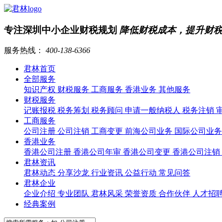
专注深圳中小企业财税规划
降低财税成本，提升财
服务热线：
400-138-6366
君林首页
全部服务
知识产权
财税服务
工商服务
香港业务
其他服务
财税服务
记账报税
税务筹划
税务顾问
申请一般纳税人
税务注销
工商服务
公司注册
公司注销
工商变更
前海公司业务
国际公司业
香港业务
香港公司注册
香港公司年审
香港公司变更
香港公司注销
君林资讯
君林动态
分享沙龙
行业资讯
公益行动
常见问答
君林企业
企业介绍
专业团队
君林风采
荣誉资质
合作伙伴
人才招
经典案例