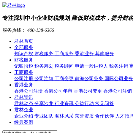
专注深圳中小企业财税规划
降低财税成本，提升财
服务热线：
400-138-6366
君林首页
全部服务
知识产权
财税服务
工商服务
香港业务
其他服务
财税服务
记账报税
税务筹划
税务顾问
申请一般纳税人
税务注销
工商服务
公司注册
公司注销
工商变更
前海公司业务
国际公司业
香港业务
香港公司注册
香港公司年审
香港公司变更
香港公司注销
君林资讯
君林动态
分享沙龙
行业资讯
公益行动
常见问答
君林企业
企业介绍
专业团队
君林风采
荣誉资质
合作伙伴
人才招
经典案例