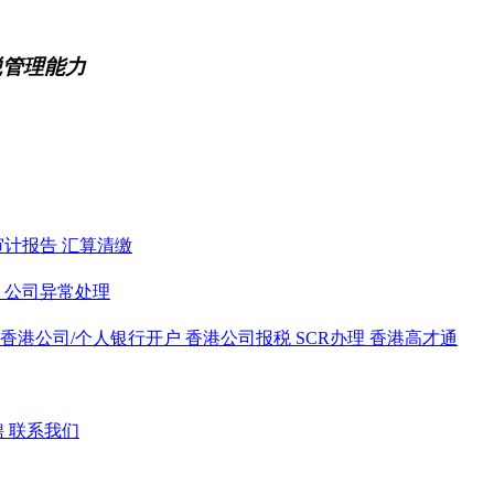
税管理能力
审计报告
汇算清缴
务
公司异常处理
香港公司/个人银行开户
香港公司报税
SCR办理
香港高才通
聘
联系我们