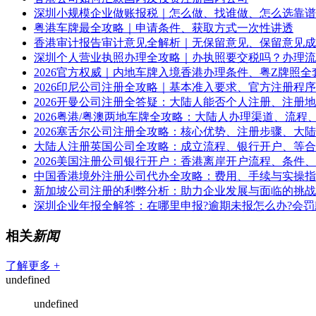
深圳小规模企业做账报税｜怎么做、找谁做、怎么选靠谱
粤港车牌最全攻略｜申请条件、获取方式一次性讲透
香港审计报告审计意见全解析｜无保留意见、保留意见成
深圳个人营业执照办理全攻略｜办执照要交税吗？办理流
2026官方权威｜内地车牌入境香港办理条件、粤Z牌照全
2026印尼公司注册全攻略｜基本准入要求、官方注册程
2026开曼公司注册全答疑：大陆人能否个人注册、注册
2026粤港/粤澳两地车牌全攻略：大陆人办理渠道、流程
2026塞舌尔公司注册全攻略：核心优势、注册步骤、大
大陆人注册英国公司全攻略：成立流程、银行开户、等合
2026美国注册公司银行开户：香港离岸开户流程、条件
中国香港境外注册公司代办全攻略：费用、手续与实操指
新加坡公司注册的利弊分析：助力企业发展与面临的挑战
深圳企业年报全解答：在哪里申报?逾期未报怎么办?会罚
相关
新闻
了解更多 +
undefined
undefined