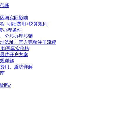
代账
因与实际影响
程+明细费用+税务规则
套办理条件
序、分步办理步骤
地址选址、官方完整注册流程
、购买真实价格
陆最优开户方案
规详解
、费用、避坑详解
南
款吗?