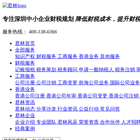
专注深圳中小企业财税规划
降低财税成本，提升财
服务热线：
400-138-6366
君林首页
全部服务
知识产权
财税服务
工商服务
香港业务
其他服务
财税服务
记账报税
税务筹划
税务顾问
申请一般纳税人
税务注销
工商服务
公司注册
公司注销
工商变更
前海公司业务
国际公司业
香港业务
香港公司注册
香港公司年审
香港公司变更
香港公司注销
君林资讯
君林动态
分享沙龙
行业资讯
公益行动
常见问答
君林企业
企业介绍
专业团队
君林风采
荣誉资质
合作伙伴
人才招
经典案例