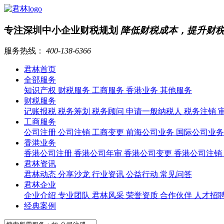
专注深圳中小企业财税规划
降低财税成本，提升财
服务热线：
400-138-6366
君林首页
全部服务
知识产权
财税服务
工商服务
香港业务
其他服务
财税服务
记账报税
税务筹划
税务顾问
申请一般纳税人
税务注销
工商服务
公司注册
公司注销
工商变更
前海公司业务
国际公司业
香港业务
香港公司注册
香港公司年审
香港公司变更
香港公司注销
君林资讯
君林动态
分享沙龙
行业资讯
公益行动
常见问答
君林企业
企业介绍
专业团队
君林风采
荣誉资质
合作伙伴
人才招
经典案例