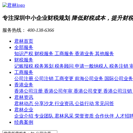
专注深圳中小企业财税规划
降低财税成本，提升财
服务热线：
400-138-6366
君林首页
全部服务
知识产权
财税服务
工商服务
香港业务
其他服务
财税服务
记账报税
税务筹划
税务顾问
申请一般纳税人
税务注销
工商服务
公司注册
公司注销
工商变更
前海公司业务
国际公司业
香港业务
香港公司注册
香港公司年审
香港公司变更
香港公司注销
君林资讯
君林动态
分享沙龙
行业资讯
公益行动
常见问答
君林企业
企业介绍
专业团队
君林风采
荣誉资质
合作伙伴
人才招
经典案例