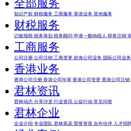
全部服务
知识产权
财税服务
工商服务
香港业务
其他服务
财税服务
记账报税
税务筹划
税务顾问
申请一般纳税人
税务注销
工商服务
公司注册
公司注销
工商变更
前海公司业务
国际公司业
香港业务
香港公司注册
香港公司年审
香港公司变更
香港公司注销
君林资讯
君林动态
分享沙龙
行业资讯
公益行动
常见问答
君林企业
企业介绍
专业团队
君林风采
荣誉资质
合作伙伴
人才招