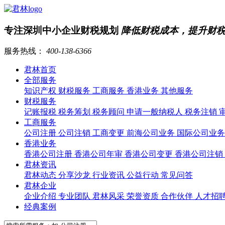
专注深圳中小企业财税规划
降低财税成本，提升财
服务热线：
400-138-6366
君林首页
全部服务
知识产权
财税服务
工商服务
香港业务
其他服务
财税服务
记账报税
税务筹划
税务顾问
申请一般纳税人
税务注销
工商服务
公司注册
公司注销
工商变更
前海公司业务
国际公司业
香港业务
香港公司注册
香港公司年审
香港公司变更
香港公司注销
君林资讯
君林动态
分享沙龙
行业资讯
公益行动
常见问答
君林企业
企业介绍
专业团队
君林风采
荣誉资质
合作伙伴
人才招
经典案例