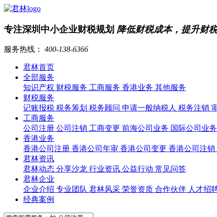
专注深圳中小企业财税规划
降低财税成本，提升财
服务热线：
400-138-6366
君林首页
全部服务
知识产权
财税服务
工商服务
香港业务
其他服务
财税服务
记账报税
税务筹划
税务顾问
申请一般纳税人
税务注销
工商服务
公司注册
公司注销
工商变更
前海公司业务
国际公司业
香港业务
香港公司注册
香港公司年审
香港公司变更
香港公司注销
君林资讯
君林动态
分享沙龙
行业资讯
公益行动
常见问答
君林企业
企业介绍
专业团队
君林风采
荣誉资质
合作伙伴
人才招
经典案例