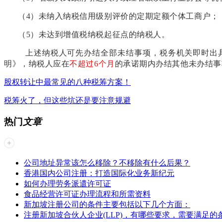
（4）未纳入纳税信用级别评价的定期定额个体工商户；
（5）未达到增值税纳税起征点的纳税人。
上述纳税人可先办结全部未结事项，税务机关即时出
明》，纳税人应在
不超过6个月
的承诺期内办结其他未办结事
股权转让中最常见的八种税筹方案！
税筹火了，但这些坑还是要注意规避
热门
文章
公司地址异常该怎么移除？不移除有什么后果？
香港国内公司注册：打造国际化业务新纪元
如何办理劳务派遣许可证
食品经营许可证办理流程和所需资料
新加坡注册公司的条件主要包括以下几个方面：
注册新加坡合伙人企业(LLP)，有哪些要求，需要满足的