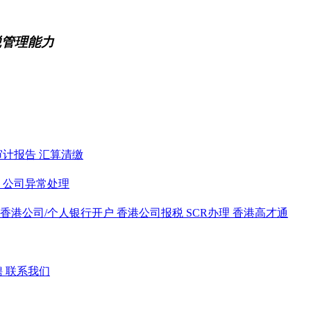
税管理能力
审计报告
汇算清缴
务
公司异常处理
香港公司/个人银行开户
香港公司报税
SCR办理
香港高才通
聘
联系我们