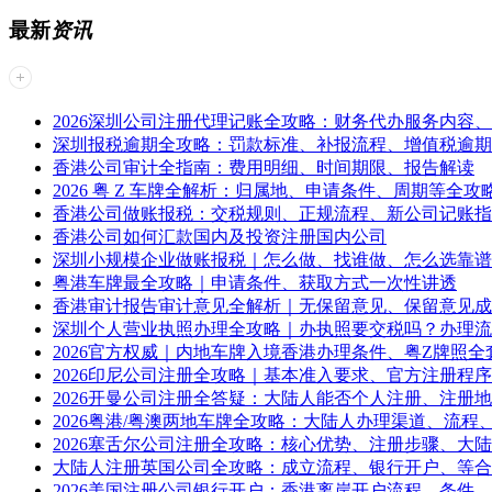
最新
资讯
2026深圳公司注册代理记账全攻略：财务代办服务内容
深圳报税逾期全攻略：罚款标准、补报流程、增值税逾期
香港公司审计全指南：费用明细、时间期限、报告解读
2026 粤 Z 车牌全解析：归属地、申请条件、周期等全攻
香港公司做账报税：交税规则、正规流程、新公司记账指
香港公司如何汇款国内及投资注册国内公司
深圳小规模企业做账报税｜怎么做、找谁做、怎么选靠谱
粤港车牌最全攻略｜申请条件、获取方式一次性讲透
香港审计报告审计意见全解析｜无保留意见、保留意见成
深圳个人营业执照办理全攻略｜办执照要交税吗？办理流
2026官方权威｜内地车牌入境香港办理条件、粤Z牌照全
2026印尼公司注册全攻略｜基本准入要求、官方注册程
2026开曼公司注册全答疑：大陆人能否个人注册、注册
2026粤港/粤澳两地车牌全攻略：大陆人办理渠道、流程
2026塞舌尔公司注册全攻略：核心优势、注册步骤、大
大陆人注册英国公司全攻略：成立流程、银行开户、等合
2026美国注册公司银行开户：香港离岸开户流程、条件