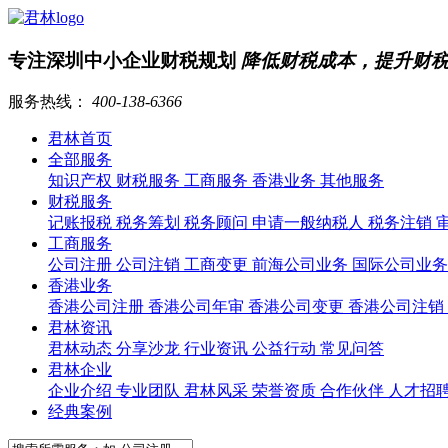
专注深圳中小企业财税规划
降低财税成本，提升财
服务热线：
400-138-6366
君林首页
全部服务
知识产权
财税服务
工商服务
香港业务
其他服务
财税服务
记账报税
税务筹划
税务顾问
申请一般纳税人
税务注销
工商服务
公司注册
公司注销
工商变更
前海公司业务
国际公司业
香港业务
香港公司注册
香港公司年审
香港公司变更
香港公司注销
君林资讯
君林动态
分享沙龙
行业资讯
公益行动
常见问答
君林企业
企业介绍
专业团队
君林风采
荣誉资质
合作伙伴
人才招
经典案例