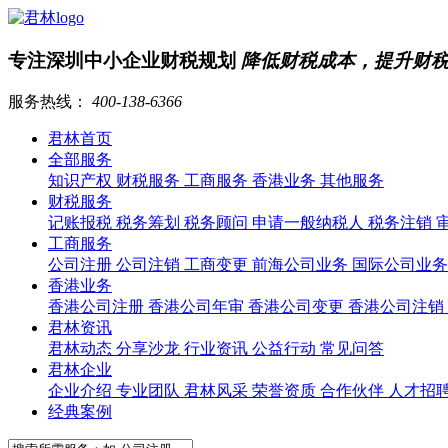
专注深圳中小企业财税规划
降低财税成本，提升财
服务热线：
400-138-6366
君林首页
全部服务
知识产权
财税服务
工商服务
香港业务
其他服务
财税服务
记账报税
税务筹划
税务顾问
申请一般纳税人
税务注销
工商服务
公司注册
公司注销
工商变更
前海公司业务
国际公司业
香港业务
香港公司注册
香港公司年审
香港公司变更
香港公司注销
君林资讯
君林动态
分享沙龙
行业资讯
公益行动
常见问答
君林企业
企业介绍
专业团队
君林风采
荣誉资质
合作伙伴
人才招
经典案例