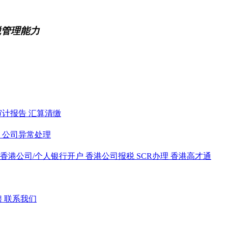
税管理能力
审计报告
汇算清缴
务
公司异常处理
香港公司/个人银行开户
香港公司报税
SCR办理
香港高才通
聘
联系我们