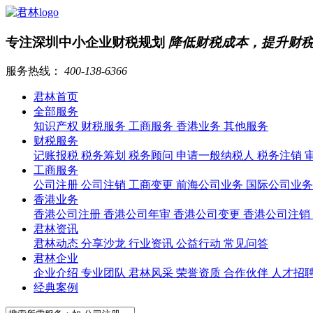
专注深圳中小企业财税规划
降低财税成本，提升财
服务热线：
400-138-6366
君林首页
全部服务
知识产权
财税服务
工商服务
香港业务
其他服务
财税服务
记账报税
税务筹划
税务顾问
申请一般纳税人
税务注销
工商服务
公司注册
公司注销
工商变更
前海公司业务
国际公司业
香港业务
香港公司注册
香港公司年审
香港公司变更
香港公司注销
君林资讯
君林动态
分享沙龙
行业资讯
公益行动
常见问答
君林企业
企业介绍
专业团队
君林风采
荣誉资质
合作伙伴
人才招
经典案例