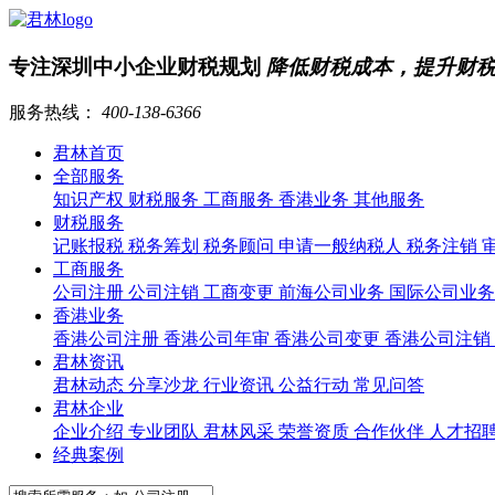
专注深圳中小企业财税规划
降低财税成本，提升财
服务热线：
400-138-6366
君林首页
全部服务
知识产权
财税服务
工商服务
香港业务
其他服务
财税服务
记账报税
税务筹划
税务顾问
申请一般纳税人
税务注销
工商服务
公司注册
公司注销
工商变更
前海公司业务
国际公司业
香港业务
香港公司注册
香港公司年审
香港公司变更
香港公司注销
君林资讯
君林动态
分享沙龙
行业资讯
公益行动
常见问答
君林企业
企业介绍
专业团队
君林风采
荣誉资质
合作伙伴
人才招
经典案例