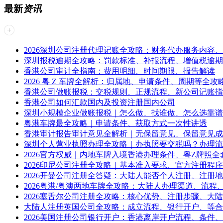
最新
资讯
2026深圳公司注册代理记账全攻略：财务代办服务内容
深圳报税逾期全攻略：罚款标准、补报流程、增值税逾期
香港公司审计全指南：费用明细、时间期限、报告解读
2026 粤 Z 车牌全解析：归属地、申请条件、周期等全攻
香港公司做账报税：交税规则、正规流程、新公司记账指
香港公司如何汇款国内及投资注册国内公司
深圳小规模企业做账报税｜怎么做、找谁做、怎么选靠谱
粤港车牌最全攻略｜申请条件、获取方式一次性讲透
香港审计报告审计意见全解析｜无保留意见、保留意见成
深圳个人营业执照办理全攻略｜办执照要交税吗？办理流
2026官方权威｜内地车牌入境香港办理条件、粤Z牌照全
2026印尼公司注册全攻略｜基本准入要求、官方注册程
2026开曼公司注册全答疑：大陆人能否个人注册、注册
2026粤港/粤澳两地车牌全攻略：大陆人办理渠道、流程
2026塞舌尔公司注册全攻略：核心优势、注册步骤、大
大陆人注册英国公司全攻略：成立流程、银行开户、等合
2026美国注册公司银行开户：香港离岸开户流程、条件