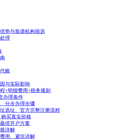
、优势与靠谱机构筛选
处理
略
南
代账
因与实际影响
程+明细费用+税务规则
套办理条件
序、分步办理步骤
地址选址、官方完整注册流程
、购买真实价格
陆最优开户方案
规详解
、费用、避坑详解