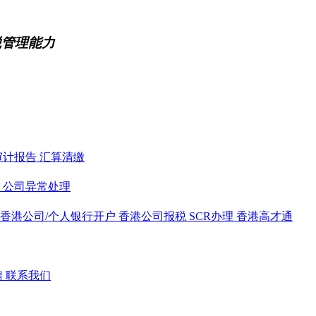
税管理能力
审计报告
汇算清缴
务
公司异常处理
香港公司/个人银行开户
香港公司报税
SCR办理
香港高才通
聘
联系我们